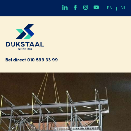
EN
NL
Bel direct
010 599 33 99