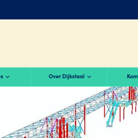
es
Over Dijkstaal
Kom 