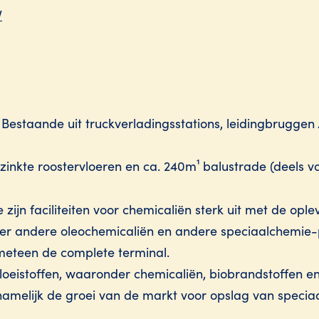
V
. Bestaande uit truckverladingsstations, leidingbruggen
zinkte roostervloeren en ca. 240m¹ balustrade (deels v
zijn faciliteiten voor chemicaliën sterk uit met de opl
er andere oleochemicaliën en andere speciaalchemie-p
 meteen de complete terminal.
 vloeistoffen, waaronder chemicaliën, biobrandstoffen 
ornamelijk de groei van de markt voor opslag van speci